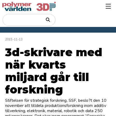
2015-11-13
3d-skrivare med
när kvarts
miljard går till
forskning
Stiftelsen för strategisk forskning, SSF, beslo?t den 10
november att tilldela produktionsforskning inom additiv
tillverkning, elektronik, material, robotik och data 250
miljoner kronor. Det sker inom programmet ”Generiska