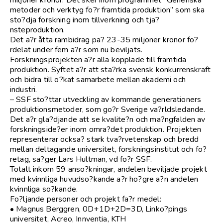
metoder och verktyg fo?r framtida produktion” som ska
sto?dja forskning inom tillverkning och tja?
nsteproduktion.
Det a?r åtta rambidrag pa? 23-35 miljoner kronor fo?
rdelat under fem a?r som nu beviljats.
Forskningsprojekten a?r alla kopplade till framtida
produktion. Syftet a?r att sta?rka svensk konkurrenskraft
och bidra till o?kat samarbete mellan akademi och
industri.
– SSF sto?ttar utveckling av kommande generationers
produktionsmetoder, som go?r Sverige va?rldsledande.
Det a?r gla?djande att se kvalite?n och ma?ngfalden av
forskningside?er inom omra?det produktion. Projekten
representerar ocksa? stark tva?rvetenskap och bredd
mellan deltagande universitet, forskningsinstitut och fo?
retag, sa?ger Lars Hultman, vd fo?r SSF.
Totalt inkom 59 anso?kningar, andelen beviljade projekt
med kvinnliga huvudso?kande a?r ho?gre a?n andelen
kvinnliga so?kande.
Fo?ljande personer och projekt fa?r medel:
• Magnus Berggren, 0D+1D+2D=3D, Linko?pings
universitet, Acreo, Innventia, KTH