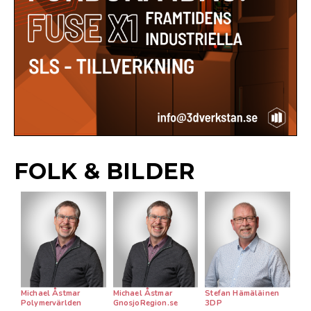
FOLK & BILDER
Michael Åstmar
Michael Åstmar
Stefan Hämäläinen
Polymervärlden
GnosjoRegion.se
3DP