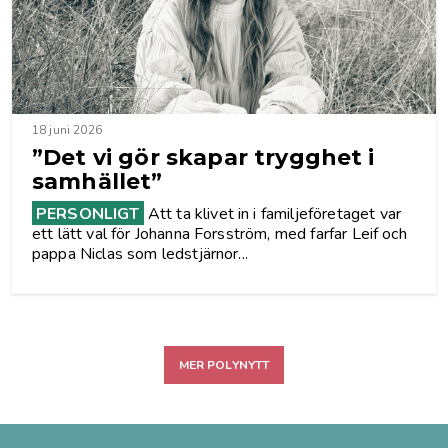
18 juni 2026
”Det vi gör skapar trygghet i
samhället”
PERSONLIGT
Att ta klivet in i familjeföretaget var
ett lätt val för Johanna Forsström, med farfar Leif och
pappa Niclas som ledstjärnor...
MER POLYNYTT