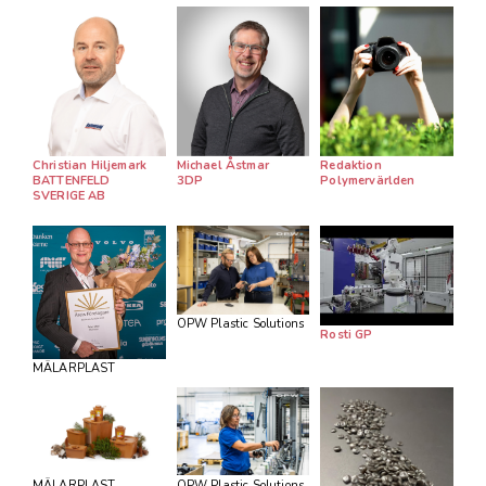
Christian Hiljemark
Michael Åstmar
Redaktion
BATTENFELD
3DP
Polymervärlden
SVERIGE AB
OPW Plastic Solutions
Rosti GP
MÄLARPLAST
MÄLARPLAST
OPW Plastic Solutions