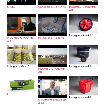
ENGEL
Carlsson & Möller AB
INDUMEDIC POLYMER
AB
Holmgrens Plast AB
INDUMEDIC POLYMER
Holmgrens Plast AB
AB
Holmgrens Plast AB
Holmgrens Plast AB
INDUMEDIC POLYMER
AB
ENGEL
Holmgrens Plast AB
KRAIBURG TPE GmbH
& Co