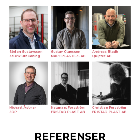
Stefan Gustavsson
Gustav Claesson
Andreas Bladh
XeDrix Utbildning
MAPE PLASTICS AB
Quiptec AB
Michael Åstmar
Natanael Forsström
Christian Forsström
3DP
FRISTAD PLAST AB
FRISTAD PLAST AB
REFERENSER