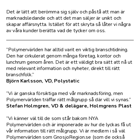
Det är lätt att berömma sig själv och påstå att man är
marknadsledande och att det man säljer är unikt och
skapar affärsnytta. Istället för att skryta så låter vi några
av våra kunder berätta vad de tycker om oss.
”Polymervärlden har alltid varit en viktig branschtidning.
Den har cirkulerat genom många företag, kontor och
lunchrum genom åren. Det är ett väldigt bra sätt att nå ut
med relevant information och nyheter, direkt till rätt
branschfolk.”
Björn Karlsson, VD, Polystatic
”Vi är ganska försiktiga med vår marknadsföring, men
Polymervärlden träffar rätt målgrupp så där vill vi synas.”
Stefan Holmgren, VD & delägare, Holmgrens Plast
”Vi känner väl till de som står bakom NYA
Polymervärlden och är imponerade av hur de lyckas få ut
vår information till rätt målgrupp. Vi är medlem i så väl
Polymervärlden som GnosjoRegion.se (som de också