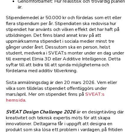
Genomförbarhet: Hur realistisk och trovärdig planen
är.
Stipendiemedel är 50.000 kr och fördelas som ett eller
flera stipendium per år. Stipendiaten ska redovisa hur
stipendiet har använts och vilken effekt det har haft på
utbildningen. Det finns bland annat krav på att
uppmärksamma stipendiet i sociala medier minst tre
gånger under året. Dessutom ska en person, helst
student, medverka i SVEAT:s monter under en dag under
till exempel Elmia 3D eller Additive Intelligence. Detta
syftar till att bidra till att sprida möjligheterna och
fördelarna med additiv tillverkning.
Sista anmälningsdag är den 20 mars 2026. Vem eller
vilka som tilldelas stipendiet offentliggörs under
mars/april. Mer om stipendiet finns på
SVEAT:s
hemsida
.
SVEAT Design Challenge 2026
är en designtävling där
kreativitet och teknisk expertis möts för att skapa
innovationer. Deltagarna får i uppgift att designa en
produkt som ska lösa ett problem i vardagen, på fritiden