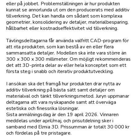
eller på jobbet. Problemställningen är hur produkten
kunnat se annorlunda ut om den producerats med additiv
tillverkning. Det kan handla om sådant som komplexa
geometrier, konsolidering av detaljer, materialbesparing,
hållbarhet eller kostnadseffektivitet vid tillverkning.
Tävlingsdeltagarna får använda valfritt CAD-program för
att rita produkten, som kan bestå av en eller flera
sammansatta detaljer. Modellen ska inte vara större än
300 x 300 x 300 millimeter. Om möjligt rekommenderas
det att 3D-printa delar av eller hela konceptet som ett
första steg i snabb och iterativ produktutveckling.
I ansökan ska det framgå hur produkten drar nytta av
additiv tillverkning på bästa sätt samt detaljer om
materialval och tänkt tillverkningsmetod. Juryn uppmanar
deltagarna att vara nyskapande samt att överväga
estetiska och finessrika lösningar.
Sista anmälningsdag är den 19 april 2026. Vinnaren
meddelas under april/maj, och prisutdelning sker i
samband med Elmia 3D. Prissumman är totalt 30 000 kr
och fördelas på tre pristagare.