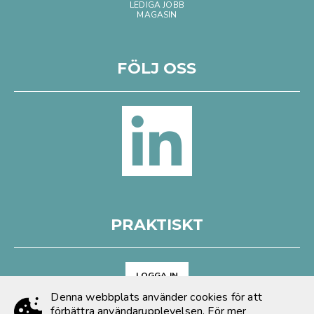
LEDIGA JOBB
MAGASIN
FÖLJ OSS
PRAKTISKT
LOGGA IN
Denna webbplats använder cookies för att
Arkiv
förbättra användarupplevelsen. För mer
Cookies & GDPR