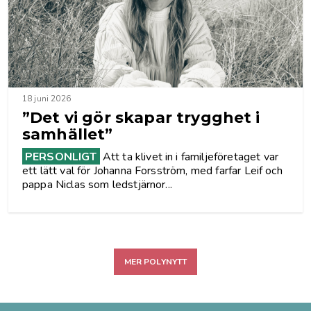
18 juni 2026
”Det vi gör skapar trygghet i
samhället”
PERSONLIGT
Att ta klivet in i familjeföretaget var
ett lätt val för Johanna Forsström, med farfar Leif och
pappa Niclas som ledstjärnor...
MER POLYNYTT