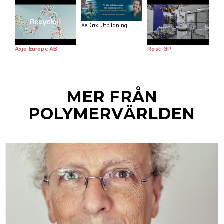
XeDrix Utbildning
Axjo Europe AB
Rosti GP
MER FRÅN
POLYMERVÄRLDEN