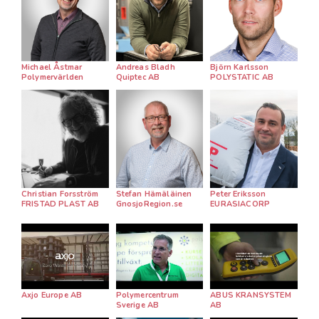
Michael Åstmar
Andreas Bladh
Björn Karlsson
Polymervärlden
Quiptec AB
POLYSTATIC AB
Christian Forsström
Stefan Hämäläinen
Peter Eriksson
FRISTAD PLAST AB
GnosjoRegion.se
EURASIACORP
Axjo Europe AB
Polymercentrum
ABUS KRANSYSTEM
Sverige AB
AB