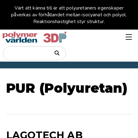
Värt att känna till är att polyuretaners egenskaper
påverkas av förhållandet mellan isocyanat och polyol.
Reaktionshastighet styr struktur.
PUR (Polyuretan)
LAGOTECH AB