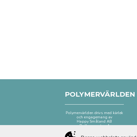
POLYMERVÄRLDEN
Polymervärlden drivs med kärlek
och engagemang av
Happy Småland AB
Dalhemsgatan 4
333 30 Smålandsstenar