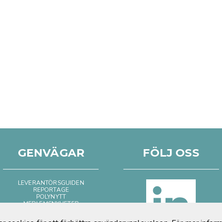
GENVÄGAR
FÖLJ OSS
LEVERANTÖRSGUIDEN
REPORTAGE
POLYNYTT
MEDLEMSNYHETER
BILD & FILM
POSITIVT OM PLAST