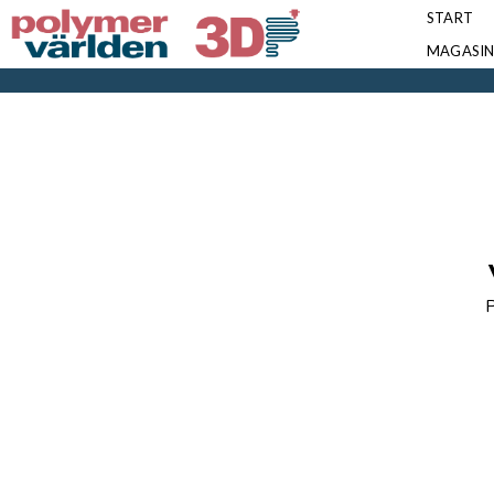
START
MAGASI
P