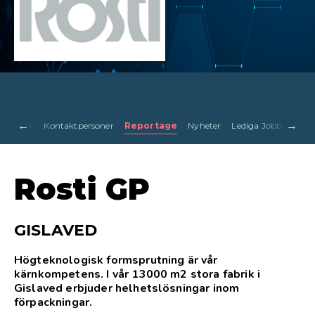
←
→
Kontakt
Kontaktpersoner
Reportage
Nyheter
Lediga Jobb
Galle
Rosti GP
GISLAVED
Högteknologisk formsprutning är vår
kärnkompetens. I vår 13000 m2 stora fabrik i
Gislaved erbjuder helhetslösningar inom
förpackningar.