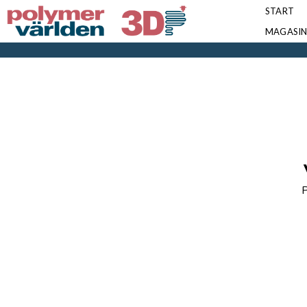
START
MAGASI
P