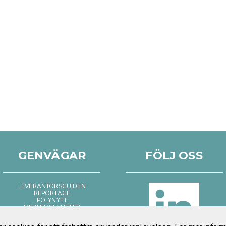
GENVÄGAR
FÖLJ OSS
LEVERANTÖRSGUIDEN
REPORTAGE
POLYNYTT
MEDLEMSNYHETER
BILD & FILM
POSITIVT OM PLAST