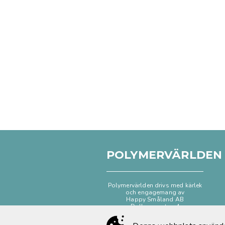
POLYMERVÄRLDEN
Polymervärlden drivs med kärlek
och engagemang av
Happy Småland AB
Dalhemsgatan 4
333 30 Smålandsstenar