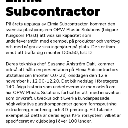
Subcontractor
På årets upplaga av Elmia Subcontractor, kommer den
svenska plastpionjären OPW Plastic Solutions (tidigare
Kungsörs Plast) att visa sin kapacitet som
underleverantör, med exempel på produkter och verktyg
och med några av sina ingenjörer på plats. De ser fram
emot att träffa dig i monter D05:50, hall D.
Deras tekniska chef, Susanne Åhlström Dahl, kommer
också att hålla en presentation på Elmia Subcontractors
utställarscen (monter C07:28) onsdagen den 12:e
november kl 12.00-12.20. Det blir nedslag i företagets
140-åriga historia som underleverantör men också om
hur OPW Plastic Solutions fortsätter att, med innovation
som drivkraft, utveckla och tillverka kundanpassade,
högkvalitativa plastkomponenter genom formsprutning,
extrudering, montering, och 3D-printning. Ett talande
exempel på detta är deras egna KPS rörsystem, vilket är
specificerat av oljebolag i över 100 länder.