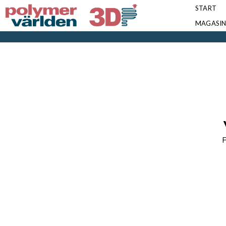
START
MAGASI
P