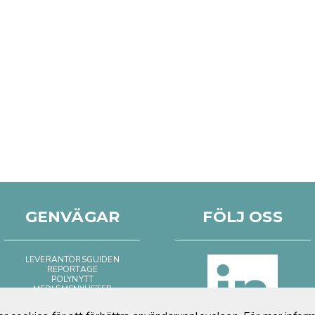
GENVÄGAR
FÖLJ OSS
LEVERANTÖRSGUIDEN
REPORTAGE
POLYNYTT
MEDLEMSNYHETER
BILD & FILM
POSITIVT OM PLAST