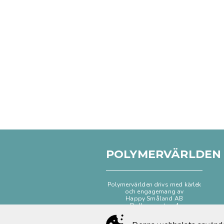
POLYMERVÄRLDEN
Polymervärlden drivs med kärlek
och engagemang av
Happy Småland AB
Dalhemsgatan 4
333 30 Smålandsstenar