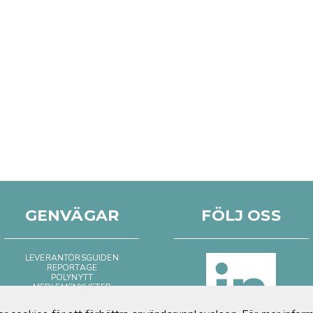
GENVÄGAR
FÖLJ OSS
LEVERANTÖRSGUIDEN
REPORTAGE
POLYNYTT
MEDLEMSNYHETER
BILD & FILM
POSITIVT OM PLAST