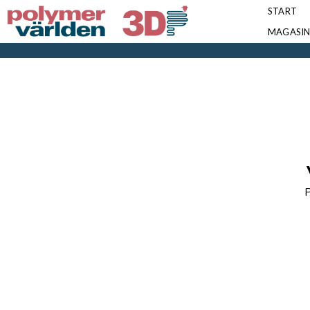
START
MAGASI
P