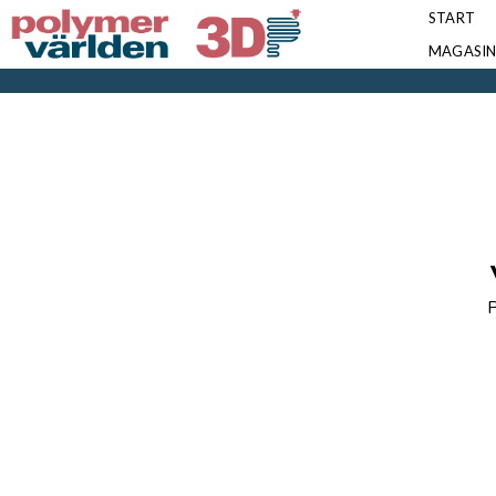
START
MAGASI
P