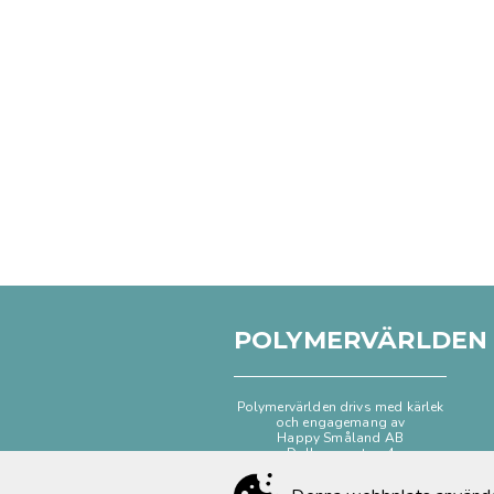
POLYMERVÄRLDEN
Polymervärlden drivs med kärlek
och engagemang av
Happy Småland AB
Dalhemsgatan 4
333 30 Smålandsstenar