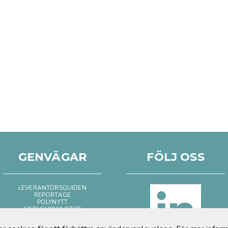
GENVÄGAR
FÖLJ OSS
LEVERANTÖRSGUIDEN
REPORTAGE
POLYNYTT
MEDLEMSNYHETER
BILD & FILM
POSITIVT OM PLAST