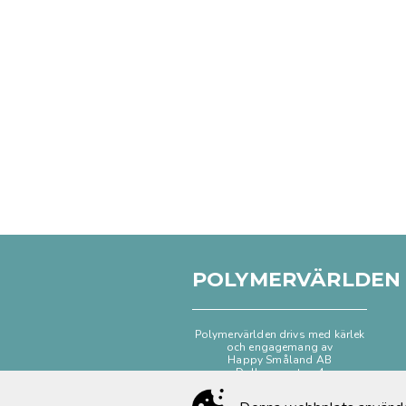
POLYMERVÄRLDEN
Polymervärlden drivs med kärlek
och engagemang av
Happy Småland AB
Dalhemsgatan 4
333 30 Smålandsstenar