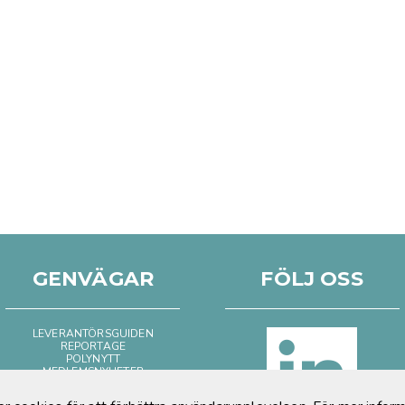
GENVÄGAR
FÖLJ OSS
LEVERANTÖRSGUIDEN
REPORTAGE
POLYNYTT
MEDLEMSNYHETER
BILD & FILM
POSITIVT OM PLAST