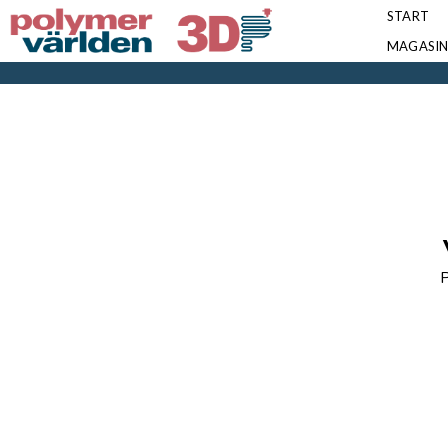
START
MAGASI
P