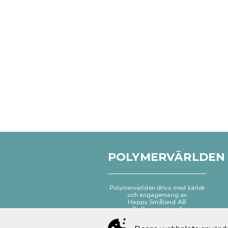
POLYMERVÄRLDEN
Polymervärlden drivs med kärlek
och engagemang av
Happy Småland AB
Dalhemsgatan 4
333 30 Smålandsstenar