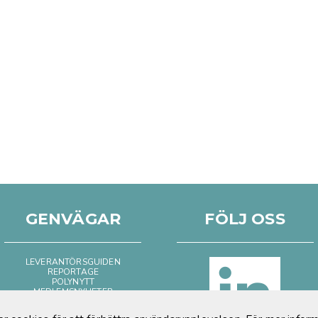
GENVÄGAR
FÖLJ OSS
LEVERANTÖRSGUIDEN
REPORTAGE
POLYNYTT
MEDLEMSNYHETER
BILD & FILM
POSITIVT OM PLAST