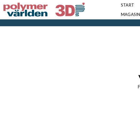
START
MAGASI
P