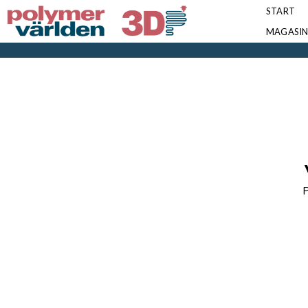
START
MAGASI
P