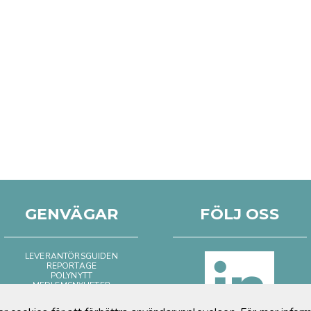
GENVÄGAR
FÖLJ OSS
LEVERANTÖRSGUIDEN
REPORTAGE
POLYNYTT
MEDLEMSNYHETER
BILD & FILM
POSITIVT OM PLAST