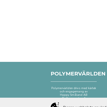
POLYMERVÄRLDEN
Polymervärlden drivs med kärlek
och engagemang av
Happy Småland AB
Dalhemsgatan 4
333 30 Smålandsstenar