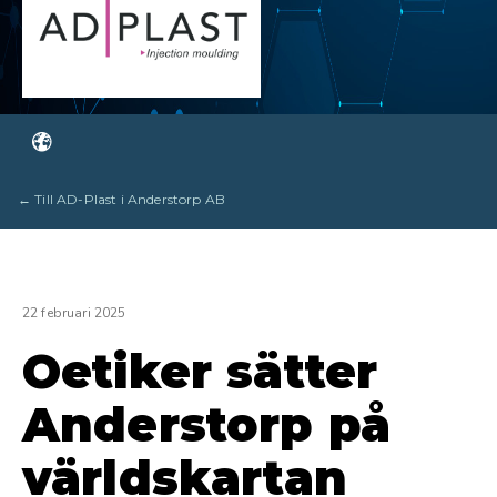
← Till AD-Plast i Anderstorp AB
22 februari 2025
Oetiker sätter
Anderstorp på
världskartan